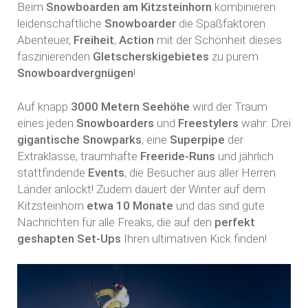
Beim
Snowboarden am Kitzsteinhorn
kombinieren
leidenschaftliche
Snowboarder
die Spaßfaktoren
Abenteuer,
Freiheit
,
Action
mit der Schönheit dieses
faszinierenden
Gletscherskigebietes
zu purem
Snowboardvergnügen
!
Auf knapp
3000 Metern Seehöhe
wird der Traum
eines jeden
Snowboarders
und
Freestylers
wahr: Drei
gigantische
Snowparks
, eine
Superpipe
der
Extraklasse, traumhafte
Freeride-Runs
und jährlich
stattfindende
Events
, die Besucher aus aller Herren
Länder anlockt! Zudem dauert der Winter auf dem
Kitzsteinhorn
etwa 10 Monate
und das sind gute
Nachrichten für alle Freaks, die auf den
perfekt
geshapten Set-Ups
Ihren ultimativen Kick finden!